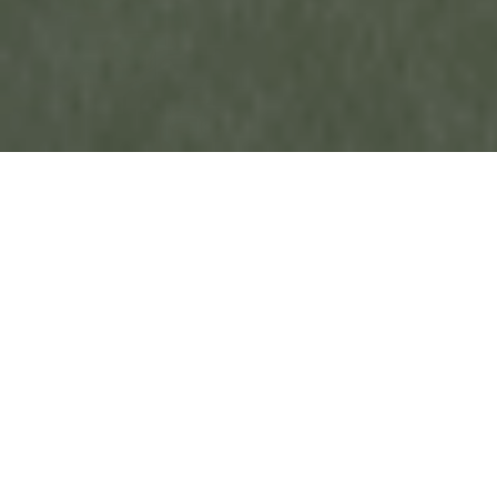
2025.03.07
EVENT
お知らせ
春の桜茶会 開催のお知らせ
NEWS
2025年3月5日 春の桜茶会 いつも当店を...
2024.12.13
ウェブショップ一時受注停止について About Temporary
Suspension of Web store orders
翠華園のホームページ及びウェブショップをご覧いただき有
難う御座います。 T...
2024.11.13
各種体験・見学の一時停止について About Temporary
Suspension of Experience and Tours
翠華園のホームページをご覧いただきありがとうございま
す。 誠に勝手ながら、...
2024.07.05